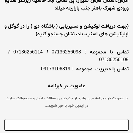
آدرس:استان فارس شیراز، پل معالی آباد حاشیه زیرگذر صنایع
ورودی شهرک باهنر جنب بازارچه میلاد
(جهت دریافت لوکیشن و مسیریابی ( باشگاه دی ) را در گوگل و
اپلیکیشن های اسنپ، بلد، نشان جستجو کنید)
تماس با مجموعه :
07136256098
/
07136256114
/
07136256109
تماس با مدیریت مجموعه :
09173106819
عضویت در خبرنامه
با عضویت در خبرنامه می توانید از جدیدترین مقالات، اخبار و محصولات سایت
در ایمیل خود با خبر شوید...