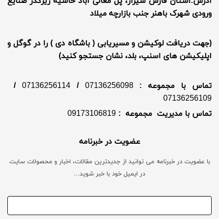
آدرس:استان فارس شیراز، پل معالی آباد حاشیه زیرگذر صنایع
ورودی شهرک باهنر جنب بازارچه میلاد
(جهت دریافت لوکیشن و مسیریابی ( باشگاه دی ) را در گوگل و
اپلیکیشن های اسنپ، بلد، نشان جستجو کنید)
تماس با مجموعه :
07136256098
/
07136256114
/
07136256109
تماس با مدیریت مجموعه :
09173106819
عضویت در خبرنامه
با عضویت در خبرنامه می توانید از جدیدترین مقالات، اخبار و محصولات سایت
در ایمیل خود با خبر شوید...