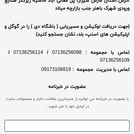
آدرس:استان فارس شیراز، پل معالی آباد حاشیه زیرگذر صنایع
ورودی شهرک باهنر جنب بازارچه میلاد
(جهت دریافت لوکیشن و مسیریابی ( باشگاه دی ) را در گوگل و
اپلیکیشن های اسنپ، بلد، نشان جستجو کنید)
تماس با مجموعه :
07136256098
/
07136256114
/
07136256109
تماس با مدیریت مجموعه :
09173106819
عضویت در خبرنامه
با عضویت در خبرنامه می توانید از جدیدترین مقالات، اخبار و محصولات سایت
در ایمیل خود با خبر شوید...