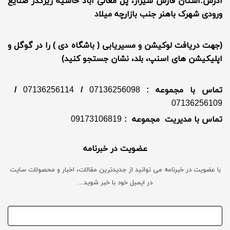
آدرس:استان فارس شیراز، پل معالی آباد حاشیه زیرگذر صنایع
ورودی شهرک باهنر جنب بازارچه میلاد
(جهت دریافت لوکیشن و مسیریابی ( باشگاه دی ) را در گوگل و
اپلیکیشن های اسنپ، بلد، نشان جستجو کنید)
تماس با مجموعه :
07136256098
/
07136256114
/
07136256109
تماس با مدیریت مجموعه :
09173106819
عضویت در خبرنامه
با عضویت در خبرنامه می توانید از جدیدترین مقالات، اخبار و محصولات سایت
در ایمیل خود با خبر شوید...